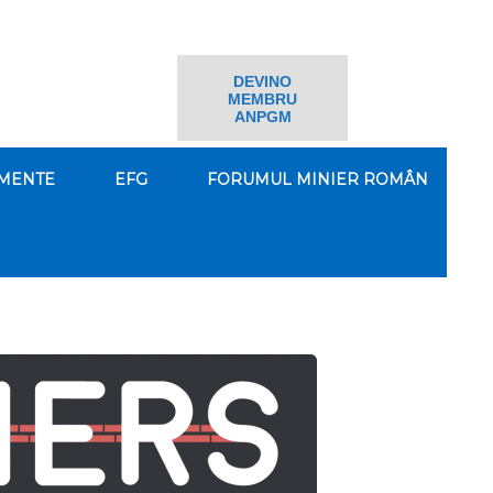
DEVINO
MEMBRU
ANPGM
MENTE
EFG
FORUMUL MINIER ROMÂN