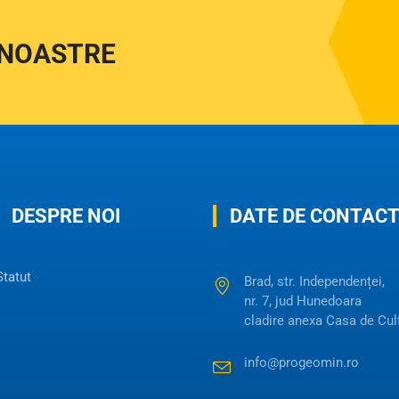
 NOASTRE
DESPRE NOI
DATE DE CONTAC
Statut
Brad, str. Independenței,
nr. 7, jud Hunedoara
cladire anexa Casa de Cul
info@progeomin.ro