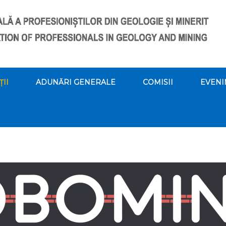
ȚII
ADUNĂRI GENERALE
COMISII
EVENI