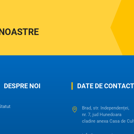
 NOASTRE
DESPRE NOI
DATE DE CONTAC
Statut
Brad, str. Independenței,
nr. 7, jud Hunedoara
cladire anexa Casa de Cul